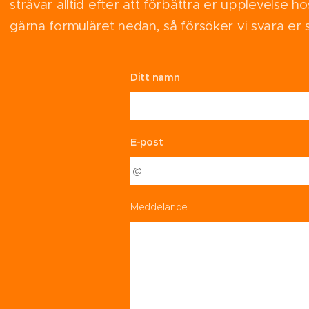
strävar alltid efter att förbättra er upplevelse h
gärna formuläret nedan, så försöker vi svara er s
Ditt namn
E-post
Meddelande